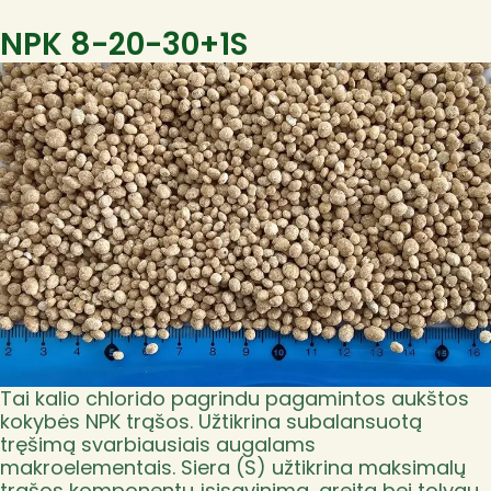
NPK 8-20-30+1S
Tai kalio chlorido pagrindu pagamintos aukštos
kokybės NPK trąšos. Užtikrina subalansuotą
tręšimą svarbiausiais augalams
makroelementais. Siera (S) užtikrina maksimalų
trąšos komponentų įsisavinimą, greitą bei tolygų