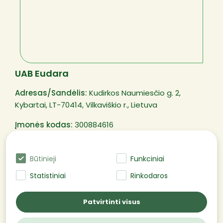
UAB Eudara
Adresas/Sandėlis:
Kudirkos Naumiesčio g. 2,
Kybartai, LT-70414, Vilkaviškio r., Lietuva
Įmonės kodas:
300884616
PVM mokėtojo kodas:
LT100003250311
Būtinieji
Funkciniai
Statistiniai
Rinkodaros
@EUDARA Visos teisės saugomos
Patvirtinti visus
2026