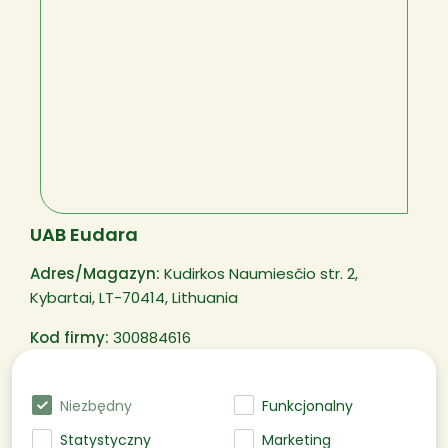
UAB Eudara
Adres/
Magazyn
:
Kudirkos Naumiesčio str. 2,
Kybartai, LT-70414, Lithuania
Kod firmy:
300884616
Numer Płatnika VAT:
LT100003250311
Niezbędny
Funkcjonalny
Statystyczny
Marketing