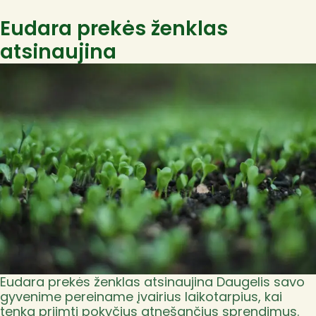
Eudara prekės ženklas
atsinaujina
Eudara prekės ženklas atsinaujina Daugelis savo
gyvenime pereiname įvairius laikotarpius, kai
tenka priimti pokyčius atnešančius sprendimus.