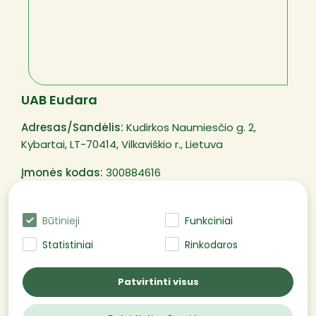
UAB Eudara
Adresas/Sandėlis:
Kudirkos Naumiesčio g. 2,
Kybartai, LT-70414, Vilkaviškio r., Lietuva
Įmonės kodas:
300884616
PVM mokėtojo kodas:
LT100003250311
Būtinieji
Funkciniai
Statistiniai
Rinkodaros
@EUDARA Visos teisės saugomos
Patvirtinti visus
2026