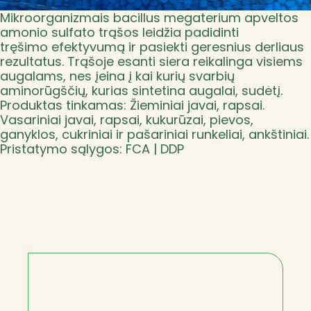
Mikroorganizmais bacillus megaterium apveltos
amonio sulfato trąšos leidžia padidinti
tręšimo efektyvumą ir pasiekti geresnius derliaus
rezultatus. Trąšoje esanti siera reikalinga visiems
augalams, nes įeina į kai kurių svarbių
aminorūgščių, kurias sintetina augalai, sudėtį.
Produktas tinkamas: Žieminiai javai, rapsai.
Vasariniai javai, rapsai, kukurūzai, pievos,
ganyklos, cukriniai ir pašariniai runkeliai, ankštiniai.
Pristatymo sąlygos: FCA | DDP