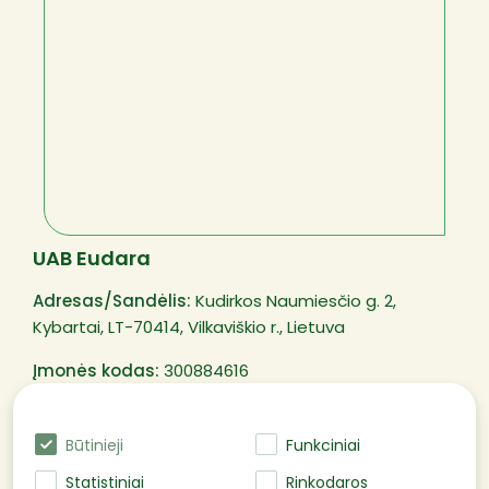
UAB Eudara
Adresas/Sandėlis:
Kudirkos Naumiesčio g. 2,
Kybartai, LT-70414, Vilkaviškio r., Lietuva
Įmonės kodas:
300884616
PVM mokėtojo kodas:
LT100003250311
Būtinieji
Funkciniai
Statistiniai
Rinkodaros