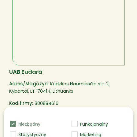
UAB Eudara
Adres/
Magazyn
:
Kudirkos Naumiesčio str. 2,
Kybartai, LT-70414, Lithuania
Kod firmy:
300884616
Numer Płatnika VAT:
LT100003250311
Niezbędny
Funkcjonalny
Statystyczny
Marketing