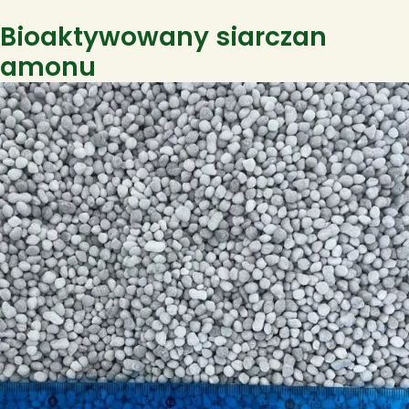
Bioaktywowany siarczan
amonu