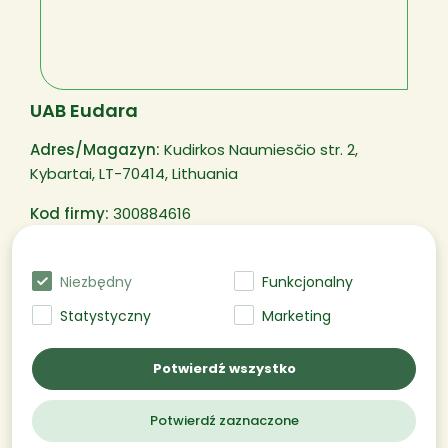
UAB Eudara
Adres/
Magazyn
:
Kudirkos Naumiesčio str. 2,
Kybartai, LT-70414, Lithuania
Kod firmy:
300884616
Numer Płatnika VAT:
LT100003250311
Niezbędny
Funkcjonalny
Statystyczny
Marketing
@EUDARA Wszelkie prawa zastrzeżone
Potwierdź wszystko
2026
Potwierdź zaznaczone