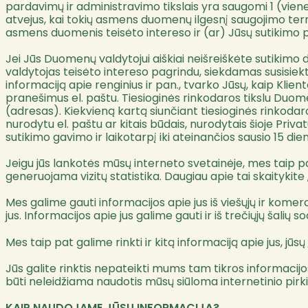
pardavimų ir administravimo tikslais yra saugomi 1 (viene
atvejus, kai tokių asmens duomenų ilgesnį saugojimo termi
asmens duomenis teisėto intereso ir (ar) Jūsų sutikimo 
Jei Jūs Duomenų valdytojui aiškiai neišreiškėte sutikim
valdytojas teisėto intereso pagrindu, siekdamas susisiekt
informaciją apie renginius ir pan., tvarko Jūsų, kaip Kli
pranešimus el. paštu. Tiesioginės rinkodaros tikslu Duom
(adresas). Kiekvieną kartą siunčiant tiesioginės rinkod
nurodytu el. paštu ar kitais būdais, nurodytais šioje Pr
sutikimo gavimo ir laikotarpį iki ateinančios sausio 15 die
Jeigu jūs lankotės mūsų interneto svetainėje, mes taip
generuojama vizitų statistika. Daugiau apie tai skaitykite 
Mes galime gauti informacijos apie jus iš viešųjų ir komercin
jus. Informacijos apie jus galime gauti ir iš trečiųjų šalių 
Mes taip pat galime rinkti ir kitą informaciją apie jus, jūs
Jūs galite rinktis nepateikti mums tam tikros informacijo
būti neleidžiama naudotis mūsų siūloma internetinio pir
KAIP NAUDOJAME JŪSŲ INFORMACIJĄ?