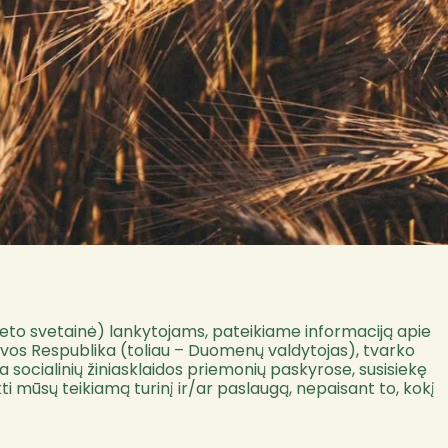
neto svetainė) lankytojams, pateikiame informaciją apie
etuvos Respublika (toliau – Duomenų valdytojas), tvarko
 socialinių žiniasklaidos priemonių paskyrose, susisiekę
i mūsų teikiamą turinį ir/ar paslaugą, nepaisant to, kokį