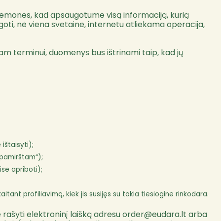
iemones, kad apsaugotume visą informaciją, kurią
ti, nė viena svetainė, internetu atliekama operacija,
am terminui, duomenys bus ištrinami taip, kad jų
štaisyti);
 pamirštam“);
sė apriboti);
ant profiliavimą, kiek jis susijęs su tokia tiesiogine rinkodara.
 rašyti elektroninį laišką adresu
order@eudara.lt
arba