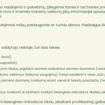
naudojimo ir pakeitimų. Įdiegėme fizines ir technines pr
 nors ir imamės tinkamų veiksmų jūsų informacijai apsaugo
s.
ojimosi mūsų paslaugomis ar turiniu dienos. Pasibaigus ši
ytojo veikloje, turi šias teises:
žinoti);
usipažinti);
rkymo tikslus, papildyti asmens neišsamius asmens duomenis (teisė i
mo veiksmus (išskyrus saugojimą) (teisė sunaikinti ir teisė „būti
ų asmens duomenų tvarkymą esant vienai iš teisėtų priežasčių (tei
varkomi ar ketinami tvarkyti tiesioginės rinkodaros tikslais, įskait
esioginės rinkodaros tikslu, įskaitant profiliavimą, galite