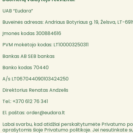
UAB “Eudara”
Buveinės adresas: Andriaus Botyriaus g. 19, Želsva, LT-6
Įmonės kodas 300884616
PVM mokėtojo kodas: LT100003250311
Bankas AB SEB bankas
Banko kodas 70440
A/s LT067044090103424250
Direktorius Renatas Andzelis
Tel.: +370 612 76 341
El. paštas: order@eudara.lt
Labai svarbu, kad atidžiai perskaitytumėte Privatumo pol
aprašytomis šioje Privatumo politikoje. Jei nesutinkate 