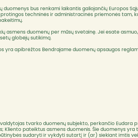
 duomenys bus renkami laikantis galiojančių Europos Sąju
os protingos techninės ir administracinės priemonės tam, 
pakeitimų.
jokių asmens duomenų per mūsų svetainę. Jei esate asmuo, 
isėtų globėjų sutikimą.
 jos yra apibrėžtos Bendrajame duomenų apsaugos reglam
aldytojas tvarko duomenų subjekto, perkančio Eudara prod
; Kliento pateiktus asmens duomenis. Šie duomenys yra tv
 būtinybės sudaryti ir vykdyti sutartį ir (ar) siekiant im