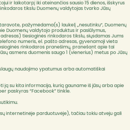
 ir laikotarpį iki ateinančios sausio 15 dienos, išskyrus
s rinkodaros tikslu Duomenų valdytojas tvarko Jūsų
ieštaravote, pažymėdama(s) laukelį „nesutinku“, Duomenų
 apie Duomenų valdytojo produktus ir pasiūlymus,
o adresas) tiesioginės rinkodaros tikslu, siųsdamas Jums
elefono numeris, el. pašto adresas, gyvenamoji vieta
iesioginės rinkodaros pranešimų, pranešant apie tai
as Jūsų asmens duomenis saugo 1 (vienerius) metus po Jūsų
 paslaugų naudojimo ypatumus arba automatiškai
ieti ją su kita informacija, kurią gauname iš jūsų arba apie
ui, per paskyras “Facebook” tinkle.
sutikimu.
sų internetinėje parduotuvėje), tačiau tokiu atveju gali