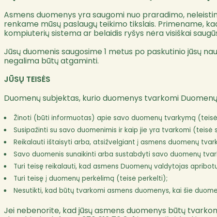
Asmens duomenys yra saugomi nuo praradimo, neleistino 
renkame mūsų paslaugų teikimo tikslais. Primename, kad,
kompiuterių sistema ar belaidis ryšys nėra visiškai saugū
Jūsų duomenis saugosime 1 metus po paskutinio jūsų naud
negalima būtų atgaminti.
JŪSŲ TEISĖS
Duomenų subjektas, kurio duomenys tvarkomi Duomenų vald
Žinoti (būti informuotas) apie savo duomenų tvarkymą (teisė 
Susipažinti su savo duomenimis ir kaip jie yra tvarkomi (teisė s
Reikalauti ištaisyti arba, atsižvelgiant į asmens duomenų tva
Savo duomenis sunaikinti arba sustabdyti savo duomenų tvarky
Turi teisę reikalauti, kad asmens Duomenų valdytojas apribot
Turi teisę į duomenų perkėlimą (teisė perkelti);
Nesutikti, kad būtų tvarkomi asmens duomenys, kai šie duomenys t
Jei nebenorite, kad jūsų asmens duomenys būtų tvarkomi ti