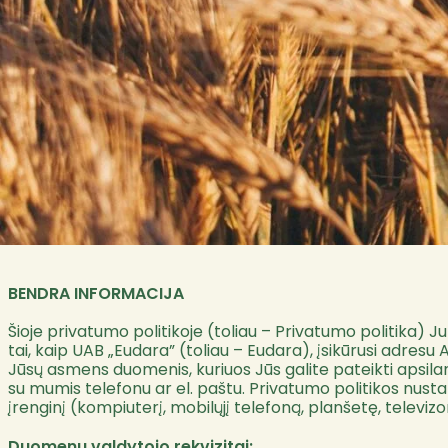
BENDRA INFORMACIJA
Šioje privatumo politikoje (toliau – Privatumo politika) 
tai, kaip UAB „Eudara” (toliau – Eudara), įsikūrusi adresu
Jūsų asmens duomenis, kuriuos Jūs galite pateikti apsila
su mumis telefonu ar el. paštu. Privatumo politikos nusta
įrenginį (kompiuterį, mobilųjį telefoną, planšetę, televizo
Duomenų valdytojo rekvizitai: