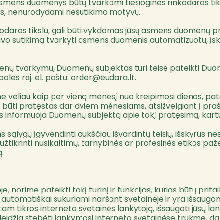
ų asmens duomenys būtų tvarkomi tiesioginės rinkodaros ti
as, nenurodydami nesutikimo motyvų.
daros tikslu, gali būti vykdomas jūsų asmens duomenų profil
savo sutikimą tvarkyti asmens duomenis automatizuotu, įs
 tvarkymu, Duomenų subjektas turi teisę pateikti Duomenų 
olės raj. el. paštu:
order@eudara.lt
.
 vėliau kaip per vieną mėnesį nuo kreipimosi dienos, pa
gali būti pratęstas dar dviem mėnesiams, atsižvelgiant į pr
informuoja Duomenų subjektą apie tokį pratęsimą, kartu
ąlygų įgyvendinti aukščiau išvardintų teisių, išskyrus ne
 užtikrinti nusikaltimų, tarnybinės ar profesinės etikos pa
ą.
norime pateikti tokį turinį ir funkcijas, kurios būtų prita
ie automatiškai sukuriami naršant svetainėje ir yra išsaugo
tikros interneto svetainės lankytoją, išsaugoti jūsų lankymo
 leidžia stebėti lankymosi interneto svetainėse trukmę, daž