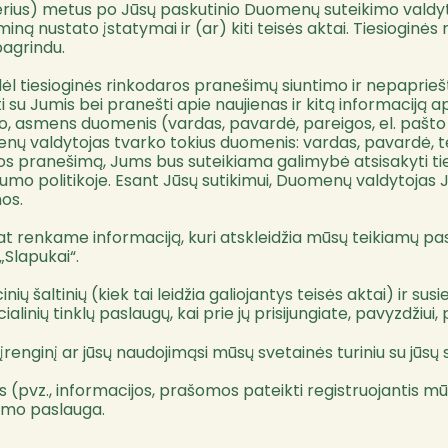
rius) metus po Jūsų paskutinio Duomenų suteikimo valdytojui
ną nustato įstatymai ir (ar) kiti teisės aktai. Tiesioginė
pagrindu.
o dėl tiesioginės rinkodaros pranešimų siuntimo ir nepapr
i su Jumis bei pranešti apie naujienas ir kitą informaciją
ento, asmens duomenis (vardas, pavardė, pareigos, el. pašt
enų valdytojas tvarko tokius duomenis: vardas, pavardė, t
aros pranešimą, Jums bus suteikiama galimybė atsisakyti t
ivatumo politikoje. Esant Jūsų sutikimui, Duomenų valdytoj
nos.
 pat renkame informaciją, kuri atskleidžia mūsų teikiamų
„Slapukai“.
ių šaltinių (kiek tai leidžia galiojantys teisės aktai) ir sus
socialinių tinklų paslaugų, kai prie jų prisijungiate, pavyzdži
ų įrenginį ar jūsų naudojimąsi mūsų svetainės turiniu su jūsų 
s (pvz., informacijos, prašomos pateikti registruojantis mū
kimo paslauga.