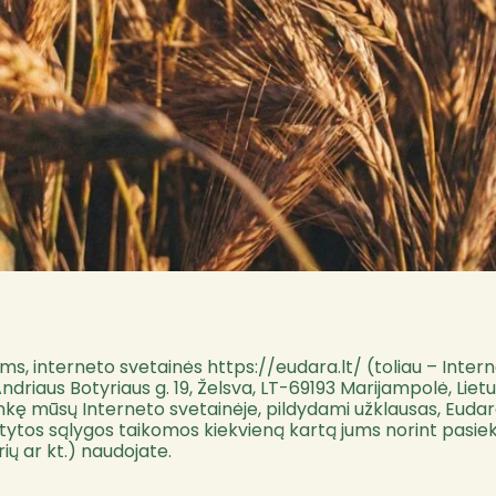
Jums, interneto svetainės
https://eudara.lt/
(toliau – Inter
 Andriaus Botyriaus g. 19, Želsva, LT-69193 Marijampolė, Li
nkę mūsų Interneto svetainėje, pildydami užklausas, Eudara
tytos sąlygos taikomos kiekvieną kartą jums norint pasiekt
rių ar kt.) naudojate.