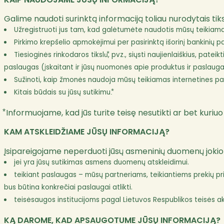
Galime naudoti surinktą informaciją toliau nurodytais tiks
Užregistruoti jus tam, kad galėtumėte naudotis mūsų teikiama 
Pirkimo krepšelio apmokėjimui per pasirinktą išorinį bankinių p
Tiesioginės rinkodaros tikslu⃰, pvz., siųsti naujienlaiškius, pateik
paslaugas (įskaitant ir jūsų nuomonės apie produktus ir paslauga
Sužinoti, kaip žmonės naudoja mūsų teikiamas internetines pasl
Kitais būdais su jūsų sutikimu.⃰
⃰ Informuojame, kad jūs turite teisę nesutikti ar bet kuri
KAM ATSKLEIDŽIAME JŪSŲ INFORMACIJĄ?
Įsipareigojame neperduoti jūsų asmeninių duomenų jokioms
jei yra jūsų sutikimas asmens duomenų atskleidimui.
teikiant paslaugas – mūsų partneriams, teikiantiems prekių pr
bus būtina konkrečiai paslaugai atlikti.
teisėsaugos institucijoms pagal Lietuvos Respublikos teisės a
KĄ DAROME, KAD APSAUGOTUME JŪSŲ INFORMACIJĄ?