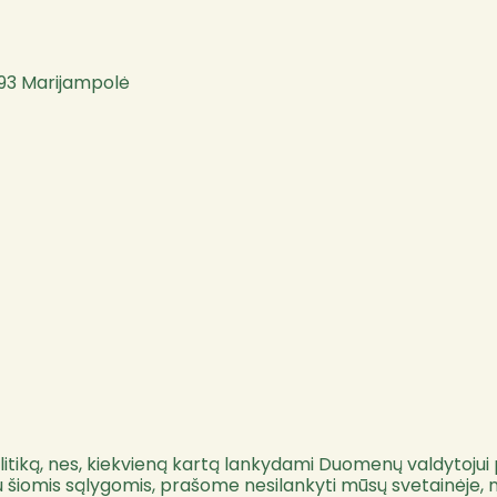
9193 Marijampolė
itiką, nes, kiekvieną kartą lankydami Duomenų valdytojui 
su šiomis sąlygomis, prašome nesilankyti mūsų svetainėje, 