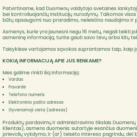
Patvirtiname, kad Duomenų valdytojo svetainės lankytojų
bei kontroliuojančių institucijų nurodymų. Taikomos vis
būtų apsaugomi nuo praradimo, neleistino naudojimo ir 
Asmenys, kurie yra jaunesni negu 16 metų, negali teikti 
asmeninę informaciją, turite gauti savo tėvų arba kitų te
Taisyklėse vartojamos sąvokos suprantamos taip, kaip
KOKIĄ INFORMACIJĄ APIE JUS RENKAME?
Mes galime rinkti šią informaciją:
Vardas
Pavardė
Telefono numeris
Elektroninio pašto adresas
Gyvenamoji vieta (adresas)
Produktų pardavimų ir administravimo tikslais Duomenų v
Klientas), asmens duomenis: sutartyje esančius duomenis
prievolių vykdymo, ir (ar) teisėto intereso pagrindu, dėl