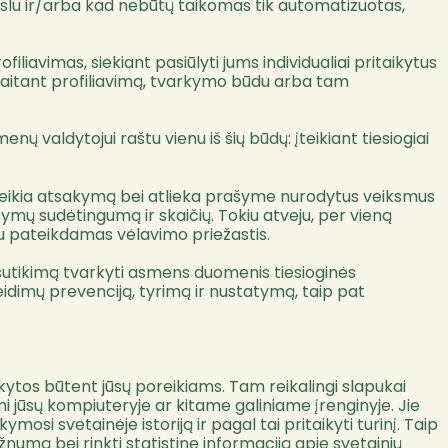
kslu ir/arba kad nebūtų taikomas tik automatizuotas,
iavimas, siekiant pasiūlyti jums individualiai pritaikytus
kaitant profiliavimą, tvarkymo būdu arba tam
valdytojui raštu vienu iš šių būdų: įteikiant tiesiogiai
teikia atsakymą bei atlieka prašyme nurodytus veiksmus
ašymų sudėtingumą ir skaičių. Tokiu atveju, per vieną
 pateikdamas vėlavimo priežastis.
sutikimą tvarkyti asmens duomenis tiesioginės
žeidimų prevenciją, tyrimą ir nustatymą, taip pat
ikytos būtent jūsų poreikiams. Tam reikalingi slapukai
mi jūsų kompiuteryje ar kitame galiniame įrenginyje. Jie
si svetainėje istoriją ir pagal tai pritaikyti turinį. Taip
numą bei rinkti statistinę informaciją apie svetainių