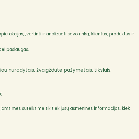
pie akcijas, įvertinti ir analizuoti savo rinką, klientus, produktus ir
bei paslaugas.
iau nurodytais, žvaigždute pažymėtais, tikslais.
:
jams mes suteiksime tik tiek jūsų asmeninės informacijos, kiek