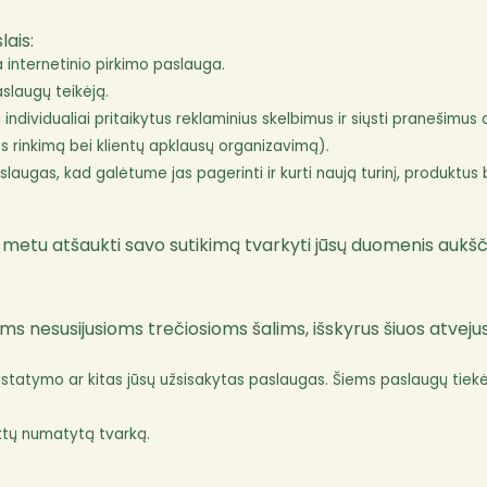
lais:
internetinio pirkimo paslauga.
aslaugų teikėją.
ti individualiai pritaikytus reklaminius skelbimus ir siųsti pranešimus a
s rinkimą bei klientų apklausų organizavimą).
augas, kad galėtume jas pagerinti ir kurti naują turinį, produktus 
uo metu atšaukti savo sutikimą tvarkyti jūsų duomenis aukšč
 nesusijusioms trečiosioms šalims, išskyrus šiuos atvejus
istatymo ar kitas jūsų užsisakytas paslaugas. Šiems paslaugų tiekė
ktų numatytą tvarką.