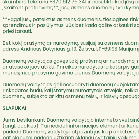
skambinti telefonu +370 612 76 341 ir nesutikti, kad jūs
įskaitant profiliavimą**, jūsų asmens duomenų tvarkym
**Pagal jūsų pateiktus asmens duomenis, tiesioginės rinko
sprendimus ir pasiūlymus. Jūs bet kada galite atšaukti 
prieštarauti.
Bet kokį prašymą ar nurodymą, susijusį su asmens duomenų
adresu Andriaus Botyriaus g. 19, Želsva, LT-69193 Marijamp
Duomenų valdytojas gavęs tokį prašymą ar nurodymą, ne
ar atsisako juos atlikti. Prireikus nurodytas laikotarpis 
mėnesį nuo prašymo gavimo dienos Duomenų valdytojas 
Duomenų valdytojas gali nesudaryti duomenų subjektams s
rinkodaros būdu, kai įstatymų numatytais atvejais, reikia
duomenų subjekto ar kitų asmenų teisių ir laisvių apsaug
SLAPUKAI
Jums besilankant Duomenų valdytojo interneto svetainėje, 
(angl. cookies). Tai nedideli informacijos elementai, kur
padeda Duomenų valdytojui atpažinti jus kaip ankstesnį tam 
pat slapukai padeda užtikrinti sklandų svetainių veikimą,