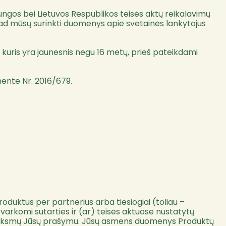
ngos bei Lietuvos Respublikos teisės aktų reikalavimų
kad mūsų surinkti duomenys apie svetainės lankytojus
kuris yra jaunesnis negu 16 metų, prieš pateikdami
ente Nr. 2016/679.
uktus per partnerius arba tiesiogiai (toliau –
arkomi sutarties ir (ar) teisės aktuose nustatytų
tis veiksmų Jūsų prašymu. Jūsų asmens duomenys Produktų